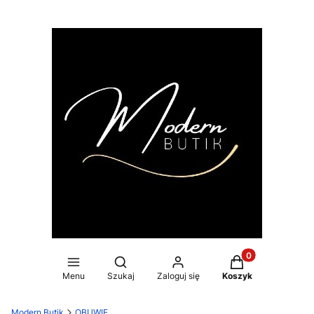
Produkty w koszy
Otwórz wyszukiwarkę
Menu
Szukaj
Zaloguj się
Koszyk
Modern Butik
OBUWIE