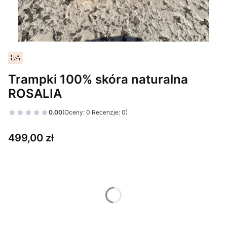
Trampki 100% skóra naturalna
ROSALIA
0.00
(Oceny: 0 Recenzje: 0)
Cena
499,00 zł
Wybierz wariant produktu:
Poszczególne warianty mogą różnić się ceną
*
Rozmiar
Wybierz