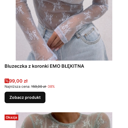
Bluzeczka z koronki EMO BŁĘKITNA
Cena promocyjna
99,00 zł
Najniższa cena:
159,00 zł
-38%
Zobacz produkt
Okazja