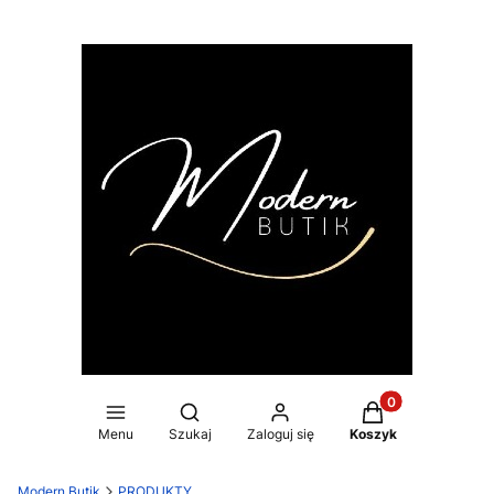
Produkty w koszy
Otwórz wyszukiwarkę
Menu
Szukaj
Zaloguj się
Koszyk
Modern Butik
PRODUKTY