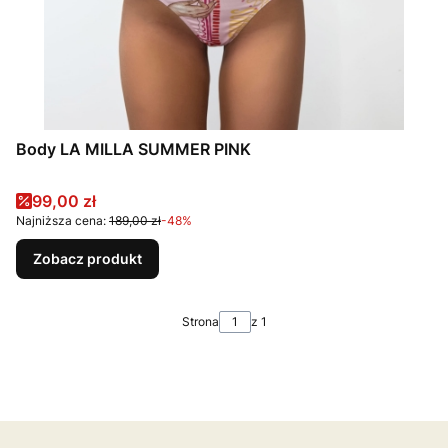
Body LA MILLA SUMMER PINK
Cena promocyjna
99,00 zł
Najniższa cena:
189,00 zł
-48%
Zobacz produkt
Strona
z 1