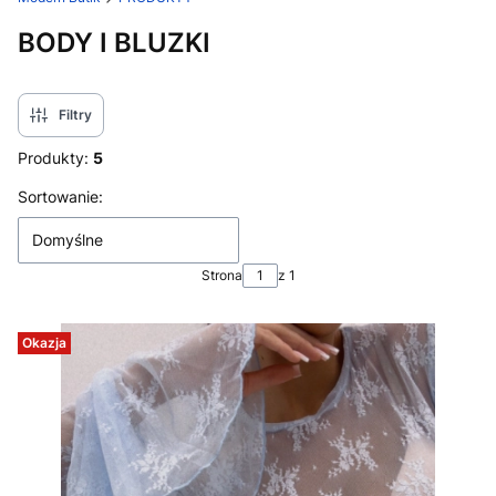
BODY I BLUZKI
Filtry
Produkty:
5
Lista produktów
Sortowanie:
Domyślne
Strona
z 1
Okazja