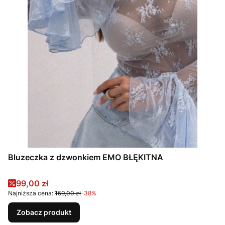
Bluzeczka z dzwonkiem EMO BŁĘKITNA
Cena promocyjna
99,00 zł
Najniższa cena:
159,00 zł
-38%
Zobacz produkt