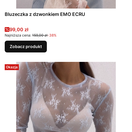
Bluzeczka z dzwonkiem EMO ECRU
Cena promocyjna
99,00 zł
Najniższa cena:
159,00 zł
-38%
Zobacz produkt
Okazja