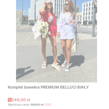
Komplet bawełna PREMIUM BELLUCI BIAŁY
Cena promocyjna
249,00 zł
Najniższa cena:
369,00 zł
-33%