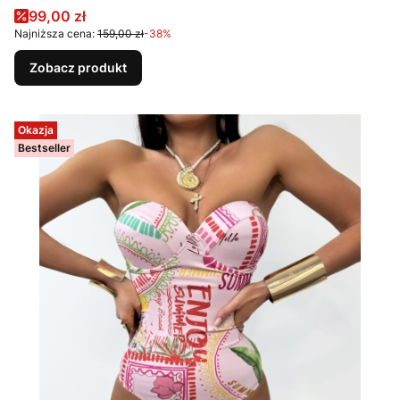
Cena promocyjna
99,00 zł
Najniższa cena:
159,00 zł
-38%
Zobacz produkt
Okazja
Bestseller