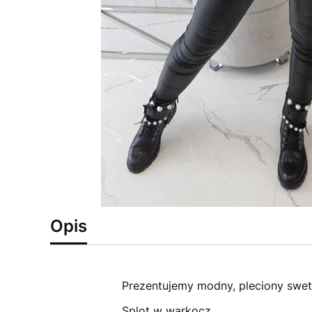
Opis
Prezentujemy modny, pleciony sweter
Splot w warkocz.