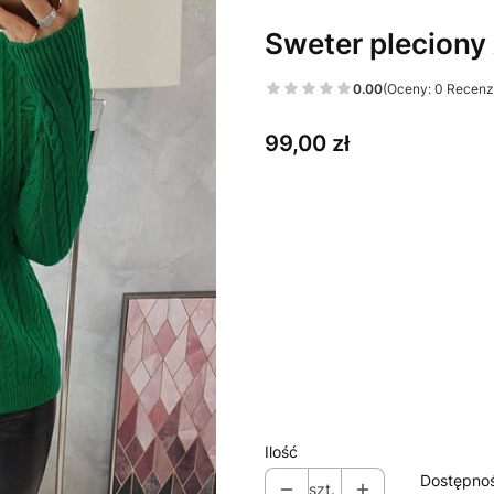
Sweter pleciony
0.00
(Oceny: 0 Recenzj
Cena
99,00 zł
Wybierz wariant produktu:
Poszczególne warianty mogą ró
*
Kolor
Pokaż wszystkie kolory
*
Rozmiar
Wybierz
Ilość
Dostępno
szt.