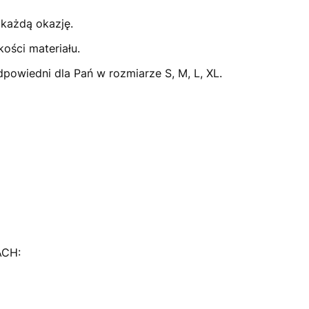
 każdą okazję.
ości materiału.
dpowiedni dla Pań w rozmiarze S, M, L, XL.
ACH: