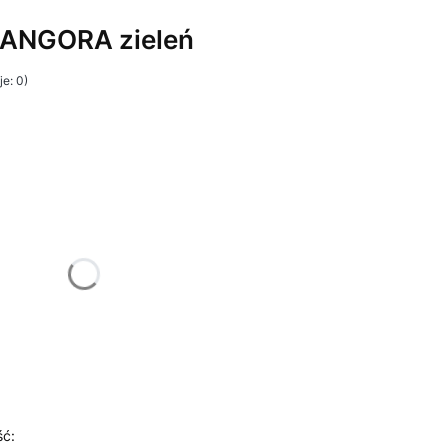
 ANGORA zieleń
e: 0)
żnić się ceną
ść: