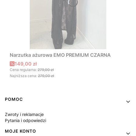
Narzutka ażurowa EMO PREMIUM CZARNA
Cena promocyjna
149,00 zł
Cena regularna:
279,00 zł
Najniższa cena:
279,00 zł
Linki w stopce
POMOC
Zwroty i reklamacje
Pytania i odpowiedzi
MOJE KONTO