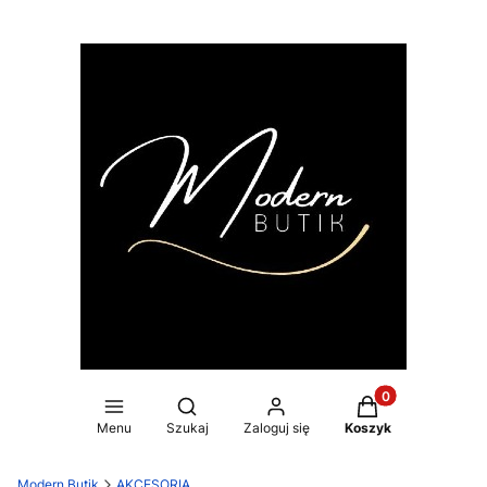
Produkty w koszy
Otwórz wyszukiwarkę
Menu
Szukaj
Zaloguj się
Koszyk
Modern Butik
AKCESORIA