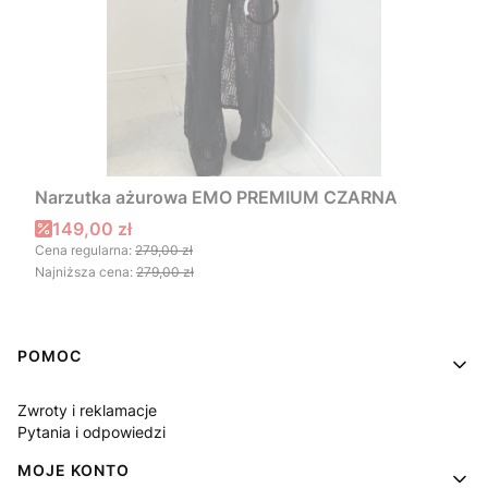
Narzutka ażurowa EMO PREMIUM CZARNA
Cena promocyjna
149,00 zł
Cena regularna:
279,00 zł
Najniższa cena:
279,00 zł
Linki w stopce
POMOC
Zwroty i reklamacje
Pytania i odpowiedzi
MOJE KONTO