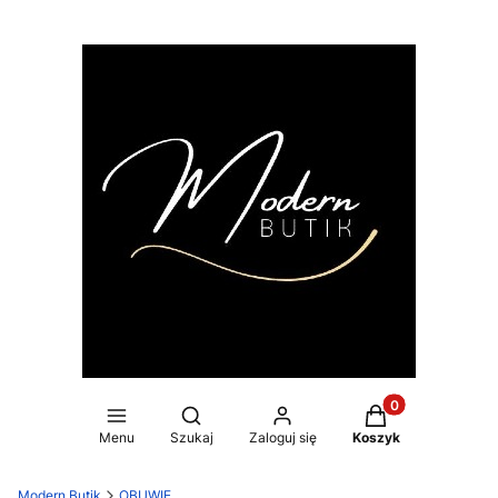
Produkty w koszy
Otwórz wyszukiwarkę
Menu
Szukaj
Zaloguj się
Koszyk
Modern Butik
OBUWIE