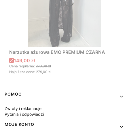
Narzutka ażurowa EMO PREMIUM CZARNA
Cena promocyjna
149,00 zł
Cena regularna:
279,00 zł
Najniższa cena:
279,00 zł
Linki w stopce
POMOC
Zwroty i reklamacje
Pytania i odpowiedzi
MOJE KONTO