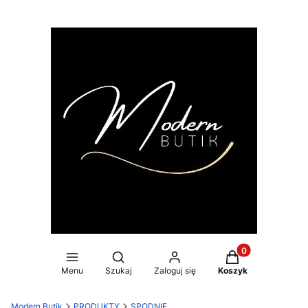
Produkty w koszy
Otwórz wyszukiwarkę
Menu
Szukaj
Zaloguj się
Koszyk
Modern Butik
PRODUKTY
SPODNIE