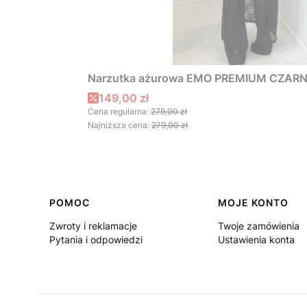
Narzutka ażurowa EMO PREMIUM CZAR
Cena promocyjna
149,00 zł
Cena regularna:
279,00 zł
Najniższa cena:
279,00 zł
Linki w stopce
POMOC
MOJE KONTO
Zwroty i reklamacje
Twoje zamówienia
Pytania i odpowiedzi
Ustawienia konta