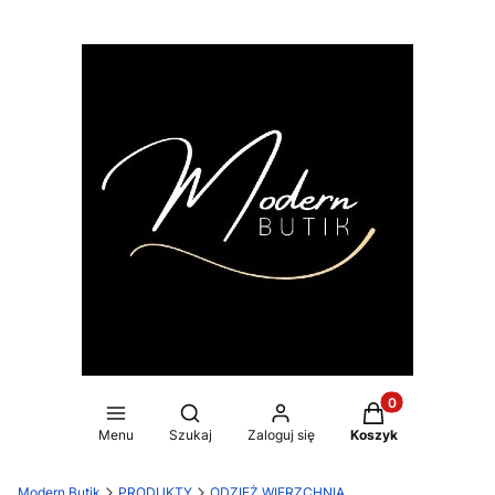
Produkty w koszy
Otwórz wyszukiwarkę
Menu
Szukaj
Zaloguj się
Koszyk
Modern Butik
PRODUKTY
ODZIEŻ WIERZCHNIA