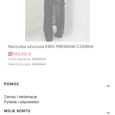
Narzutka ażurowa EMO PREMIUM CZARNA
Cena promocyjna
149,00 zł
Cena regularna:
279,00 zł
Najniższa cena:
279,00 zł
Linki w stopce
POMOC
Zwroty i reklamacje
Pytania i odpowiedzi
MOJE KONTO